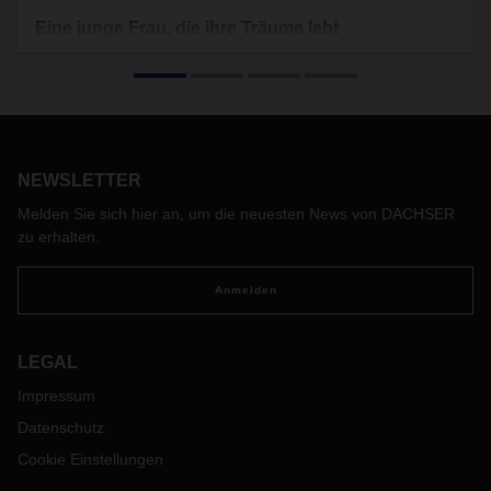
Eine junge Frau, die ihre Träume lebt
Bereits vor 16 Jahren startete DACHSER die
Zusammenarbeit mit dem internationalen Kinderhilfswerk
terre des hommes. Kinderrechte, Zugang zu Bildung und die
Förderung von Nachhaltigkeit und Umweltschutz sind
wichtige Bestandteile der Kooperation. Anjali aus dem
indischen Bundesstaat Uttar Pradesh hat durch das
NEWSLETTER
Engagement die Chance auf ein besseres Leben
Melden Sie sich hier an, um die neuesten News von DACHSER
bekommen.
zu erhalten.
Anmelden
LEGAL
Impressum
Datenschutz
Cookie Einstellungen