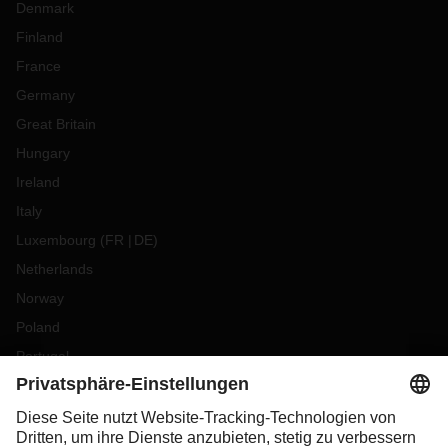
Denmark
Finland
France
Germany
Great Britain
Hungary
Ireland
Italy
Luxembourg
(
FR
DE
)
Netherlands
Norway
Poland
Portugal
Romania
Slovakia
Spain