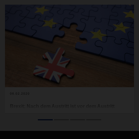
06.02.2020
Brexit: Nach dem Austritt ist vor dem Austritt
Nun ist es offiziell: Großbritannien hat die Europäische
Union verlassen, der Brexit ist Realität. Eine Übergangsfrist
bis Ende des Jahres bewahrt Wirtschaft und Logistik auf
beiden Seiten des Ärmelkanals momentan noch vor