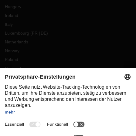
Hungary
Ireland
Italy
Luxembourg
(
FR
DE
)
Netherlands
Norway
Poland
Portugal
Romania
Slovakia
Spain
Sweden
Switzerland
(
DE
FR
)
Turkey
OCEANIA