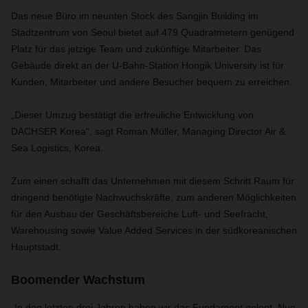
Das neue Büro im neunten Stock des Sangjin Building im
Stadtzentrum von Seoul bietet auf 479 Quadratmetern genügend
Platz für das jetzige Team und zukünftige Mitarbeiter. Das
Gebäude direkt an der U-Bahn-Station Hongik University ist für
Kunden, Mitarbeiter und andere Besucher bequem zu erreichen.
„Dieser Umzug bestätigt die erfreuliche Entwicklung von
DACHSER Korea“, sagt Roman Müller, Managing Director Air &
Sea Logistics, Korea.
Zum einen schafft das Unternehmen mit diesem Schritt Raum für
dringend benötigte Nachwuchskräfte, zum anderen Möglichkeiten
für den Ausbau der Geschäftsbereiche Luft- und Seefracht,
Warehousing sowie Value Added Services in der südkoreanischen
Hauptstadt.
Boomender Wachstum
„In den letzten drei Jahren haben wir das Fundament gelegt. Nun