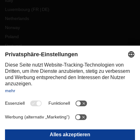
Italy
Luxembourg
(
FR
DE
)
Netherlands
Norway
Poland
Portugal
Romania
Slovakia
Spain
Sweden
Switzerland
(
DE
FR
)
Turkey
OCEANIA
Australia
New Zealand