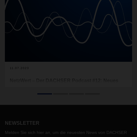
11.07.2023
NetzWert – Der DACHSER Podcast #12: Neues
aus der Disposition
Der Nahverkehr ist der Pulsschlag der Stückgutlogistik. Da
gilt es, stets den Überblick zu wahren und Abläufe optimal zu
steuern. Digitale Lösungen spielen hier eine zentrale Rolle,
denn sie sorgen dafür, dass der Pulsschlag nicht ins Stocken
NEWSLETTER
gerät. In unserer neuen Podcast-Folge gehen wir in die
Disposition und lassen Praktiker zu Wort kommen.
Melden Sie sich hier an, um die neuesten News von DACHSER