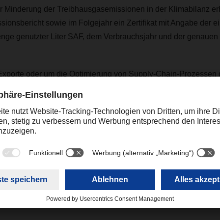
r Minderung der Treibhausgasemissionen in der Klimabilanz erh
onsbericht sowie im Folgejahr ein Zertifikat mit Angabe der e
nge genutzter Liter SAF, dem Verbrauchsjahr und der genauen
Exporte oder um die Optimierung von Supply-Chain-Prozessen 
leistet reibungslose Abläufe und pünktliche Lieferungen für
achtsendungen bietet DACHSER seinen Kunden maximale Prozes
äufe sowie verlässliche Laufzeiten und Kapazitäten.
Kontakt
Theresia Gläser
+49 831 5916-1421
Corporate Public Relations
theresia.glaeser@dachser