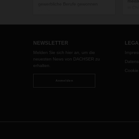
meist
gewerbliche Berufe gewonnen
in Ch
werden.
arbei
wicht
Welt 
intern
Frühz
NEWSLETTER
LEGA
minim
Melden Sie sich hier an, um die
Impre
Störu
neuesten News von DACHSER zu
Datens
erhalten.
Cookie
Anmelden