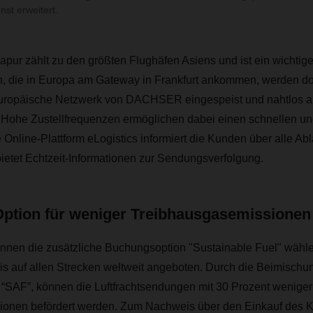
nst erweitert.
apur zählt zu den größten Flughäfen Asiens und ist ein wichti
 die in Europa am Gateway in Frankfurt ankommen, werden dor
uropäische Netzwerk von DACHSER eingespeist und nahtlos a
rt. Hohe Zustellfrequenzen ermöglichen dabei einen schnellen u
 Online-Plattform eLogistics informiert die Kunden über alle Abl
ietet Echtzeit-Informationen zur Sendungsverfolgung.
Option für weniger Treibhausgasemissionen
önnen die zusätzliche Buchungsoption "Sustainable Fuel" wähle
is auf allen Strecken weltweit angeboten. Durch die Beimischu
z “SAF”, können die Luftfrachtsendungen mit 30 Prozent weniger
onen befördert werden. Zum Nachweis über den Einkauf des Kra