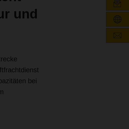
ur und
trecke
tfrachtdienst
pazitäten bei
um