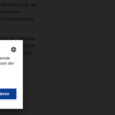
ält jeder Kunde auf
ingesparten
 SAF-Rohstoffbasis.
geht, das Netzwerk
 Unternehmen jeder
ssicherheit durch
.com