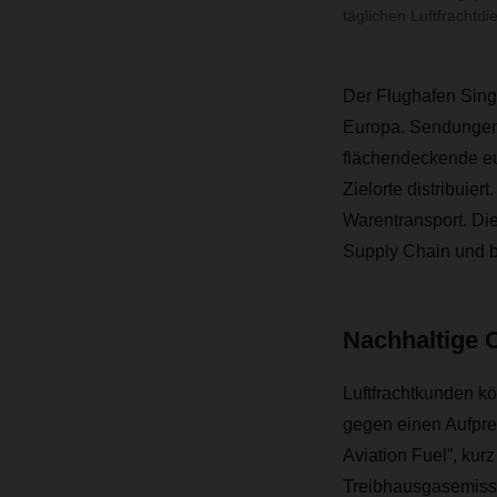
täglichen Luftfrachtdie
Der Flughafen Sing
Europa. Sendungen,
flächendeckende e
Zielorte distribuie
Warentransport. Die
Supply Chain und b
Nachhaltige 
Luftfrachtkunden k
gegen einen Aufpre
Aviation Fuel”, kur
Treibhausgasemissi