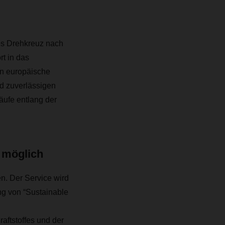
ges Drehkreuz nach
t in das
n europäische
nd zuverlässigen
äufe entlang der
 möglich
n. Der Service wird
ng von “Sustainable
ftstoffes und der