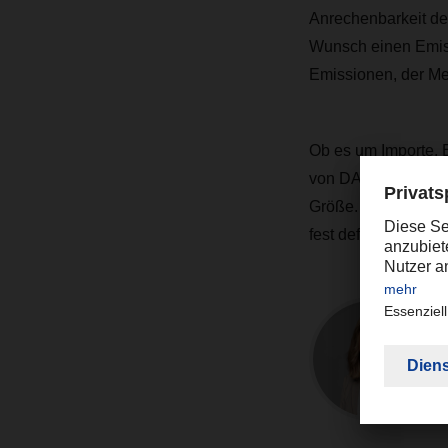
Anrechenbarkeit de
Wunsch einen Emissi
Emissionen, der Me
Ob es um Importe, 
von DACHSER gewähr
Größe. Bei Luftfr
fest definierte Abl