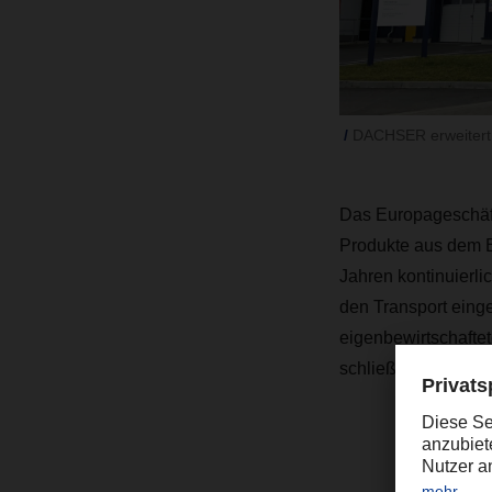
DACHSER erweitert K
Das Europageschäft
Produkte aus dem Be
Jahren kontinuierl
den Transport eing
eigenbewirtschaftet
schließlich den A