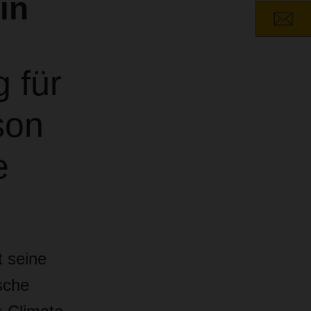
in
 für
son
e
 seine
sche