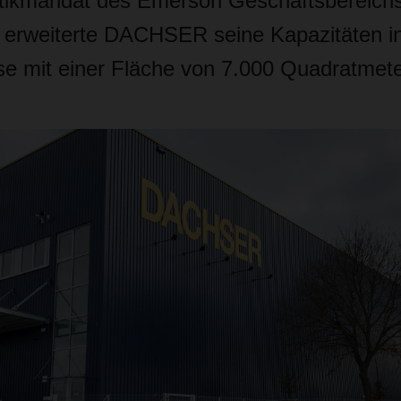
stikmandat des Emerson Geschäftsbereich
 erweiterte DACHSER seine Kapazitäten in
e mit einer Fläche von 7.000 Quadratmete