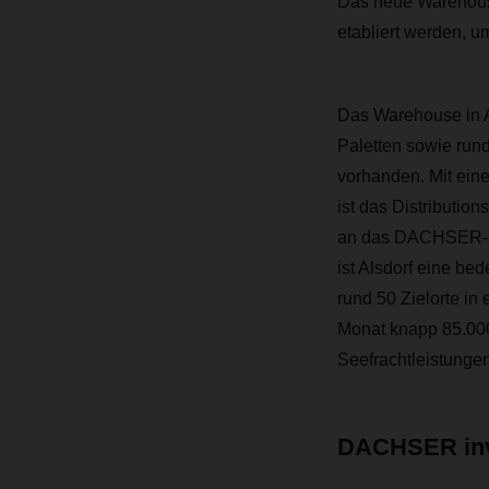
Das neue Warehouse 
etabliert werden, u
Das Warehouse in Al
Paletten sowie run
vorhanden. Mit ein
ist das Distributio
an das DACHSER-Tr
ist Alsdorf eine b
rund 50 Zielorte in
Monat knapp 85.0
Seefrachtleistungen
DACHSER inve