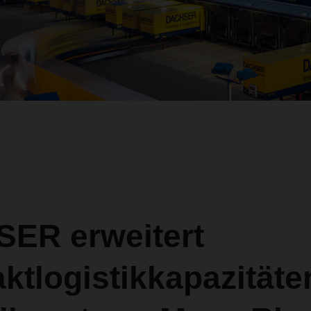
ER erweitert
ktlogistikkapazitäte