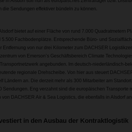
in Alsdorf soll nun als europäisches Zentrallager bzw. Distri
m die Sendungen effektiver bündeln zu können.
sdorf bietet auf einer Fläche von rund 7.000 Quadratmetern Pla
d 5.500 Fachbodenplätze. Entsprechende Büro- und Sozialfläch
er Entfernung von nur drei Kilometer zum DACHSER Logistikz
nszentrum von
Emerson’s Geschäftsbereich Climate Technologie
ansportnetzwerk angebunden. Im deutsch-niederländisch-be
edeutende regionale Drehscheibe. Von hier aus steuert DACHSER 
 elf Ländern an. Die derzeit mehr als 300 Mitarbeiter am Stando
00 Sendungen.
Eng verzahnt sind die europäischen Transporte m
 von DACHSER Air & Sea Logistics, die ebenfalls in Alsdorf ang
stiert in den Ausbau der Kontraktlogistik