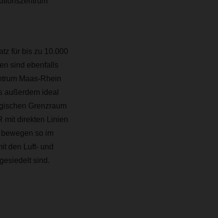
butionszentrum
tz für bis zu 10.000
en sind ebenfalls
entrum Maas-Rhein
s
außerdem ideal
lgischen Grenzraum
mit direkten Linien
rt bewegen so im
it den Luft- und
esiedelt sind.