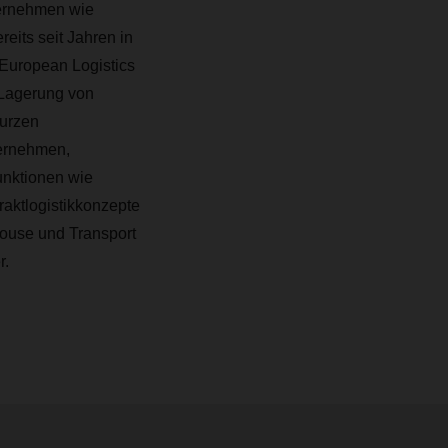
ternehmen wie
its seit Jahren in
European Logistics
Lagerung von
urzen
ernehmen,
Funktionen wie
aktlogistikkonzepte
house und Transport
r.