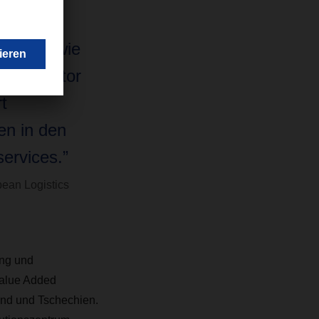
ner Hand
rnehmen wie
folgsfaktor
t
en in den
services.”
ean Logistics
ng und
Value Added
and und Tschechien.