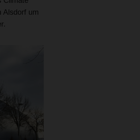
s Climate
 Alsdorf um
r.