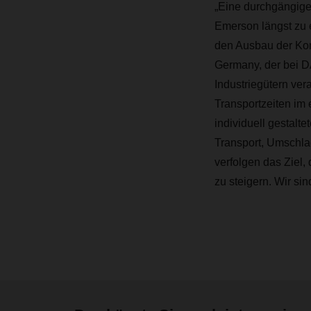
„Eine durchgängige
Emerson längst zu 
den Ausbau der Kont
Germany, der bei 
Industriegütern ver
Transportzeiten i
individuell gestalt
Transport, Umschla
verfolgen das Ziel,
zu steigern. Wir sin