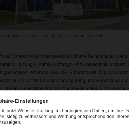
ontraktlogistikkapazitäten für Logistikzentrum Maas-Rhein
 des Emerson Geschäftsbereichs Climate Technologies, der u
reich Heizungs-, Klima-, Lüftungs- und Kältetechnik umfasst, is
ich gewachsen. Während DACHSER bereits seit 2003 als Logistikd
esetzt wurde, setzte Emerson für Lagerung und Verpackung auf 
e Inhouse-Logistiklösung. Die langjährige, erfolgreiche Zusam
usschlag, den gesamten Logistikprozess an DACHSER auszula
“Eine durchgängige