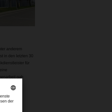
nter anderem
t in den letzten 30
ienstleister für
eine
menarbeit gab
gern.