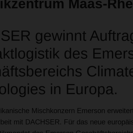
tikzentrum Maas-Rhe
ER gewinnt Auftrag
ktlogistik des Emer
äftsbereichs Climat
ologies in Europa.
kanische Mischkonzern Emerson erweitert
eit mit DACHSER. Für das neue europäi