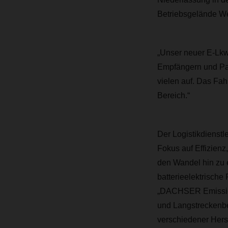
Betriebsgelände W
„Unser neuer E-Lkw
Empfängern und Pas
vielen auf. Das Fah
Bereich.“
Der Logistikdienstl
Fokus auf Effizien
den Wandel hin zu e
batterieelektrisch
„DACHSER Emission-
und Langstreckenber
verschiedener Herst