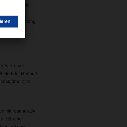
 brutto (300kWh
ilometern.
0kW Dauerleistung
t des Bremer
iefert der Renault
nenstadtbereich
ch mit regenerativ
t die Bremer
 dann auf dem