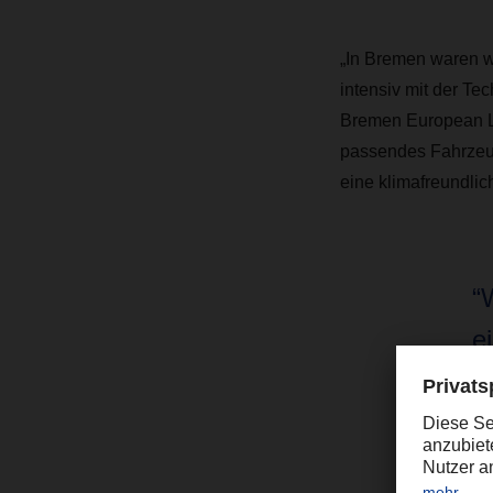
„In Bremen waren w
intensiv mit der T
Bremen European Lo
passendes Fahrzeug 
eine klimafreundlic
“
e
zu
Mi