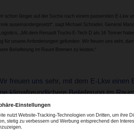
ir schon länger auf der Suche nach einem passenden E-Lkw u
echnik auseinandergesetzt“, sagt Michael Schrader, General 
gistics. „Mit dem Renault Trucks E-Tech D als 16 Tonner habe
für unsere Anforderungen gefunden. Wir freuen uns sehr, damit
here Belieferung im Raum Bremen zu leisten.“
Wir freuen uns sehr, mit dem E-Lkw einen B
ine klimafreundlichere Belieferung im Ra
 leisten.”
chael Schrader, General Manager DACHSER Bremen European