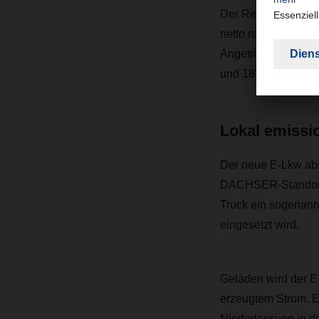
Der Renault Trucks
netto nutzbar) und 
Angetrieben wird d
und 185kW Spitzenl
Lokal emissi
Der neue E-Lkw abs
DACHSER-Standorts 
Truck ein sogenann
eingesetzt wird.
Geladen wird der E-
erzeugtem Strom. Ei
Niederlassung in d