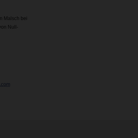
n Malsch bei
on Null-
r.com