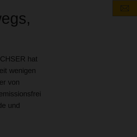
wegs,
DACHSER hat
eit wenigen
er von
emissionsfrei
ide und