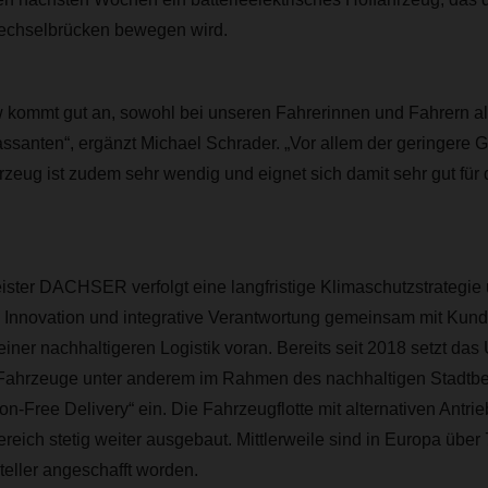
echselbrücken bewegen wird.
 kommt gut an, sowohl bei unseren Fahrerinnen und Fahrern al
santen“, ergänzt Michael Schrader. „Vor allem der geringere G
rzeug ist zudem sehr wendig und eignet sich damit sehr gut für
eister DACHSER verfolgt eine langfristige Klimaschutzstrategie 
z, Innovation und integrative Verantwortung gemeinsam mit Kun
iner nachhaltigeren Logistik voran. Bereits seit 2018 setzt da
e Fahrzeuge unter anderem im Rahmen des nachhaltigen Stadtbe
Free Delivery“ ein. Die Fahrzeugflotte mit alternativen Antrie
eich stetig weiter ausgebaut. Mittlerweile sind in Europa über
eller angeschafft worden.