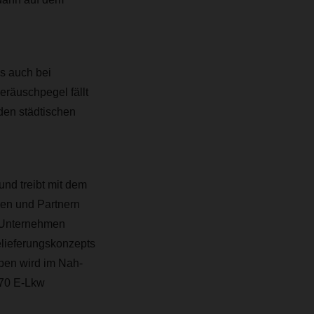
s auch bei
eräuschpegel fällt
 den städtischen
und treibt mit dem
den und Partnern
s Unternehmen
lieferungskonzepts
ben wird im Nah-
 70 E-Lkw