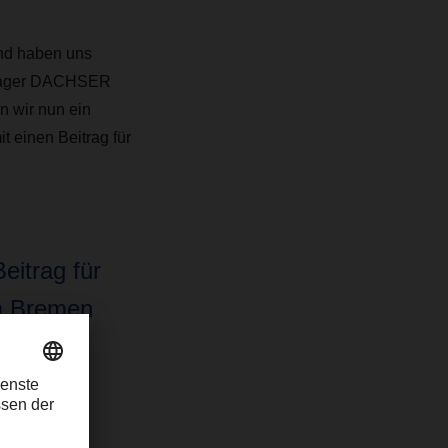
nd haben uns
Manager DACHSER
n wir nun ein
 einen Beitrag für
eitrag für
um Bremen
 Logistics