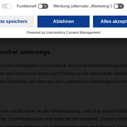
 E-Tech D als 16 Tonner hat eine Batteriekapazität von 375 kW
erreicht damit im Alltagseinsatz eine Reichweite von etwa 250 K
as batterieelektrische Fahrzeug von einem Elektromotor mit 13
eistung.
onsfrei unterwegs
olviert werktäglich verschiedene Touren im Nahverkehrsgebie
und unternimmt dabei auch Fahrten in die Innenstadt. Dort bel
tes Mikrohub, von dem aus ein Lastenrad für Lieferungen im In
Lkw nachts direkt an der Niederlassung, und zwar ausschließli
ne Schnellladesäule wird dafür derzeit installiert. Zudem erhäl
en nächsten Wochen ein batterieelektrisches Hoffahrzeug, das