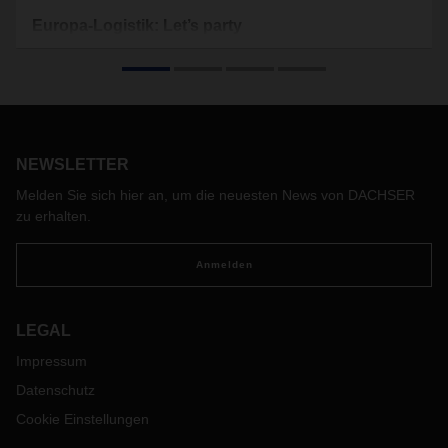
Europa-Logistik: Let’s party
Luftballons, Girlanden, Tisch- und Wandschmuck: Wenn’s
ums Feiern geht, sorgt der Spaßartikelhändler PartyDeco für
Partylaune in ganz Europa. Der hohe Service-Standard und
schnellstmögliche Lieferzeiten stellen den ungetrübten
Party-Spaß dabei sicher.
NEWSLETTER
Melden Sie sich hier an, um die neuesten News von DACHSER
zu erhalten.
Anmelden
LEGAL
Impressum
Datenschutz
Cookie Einstellungen