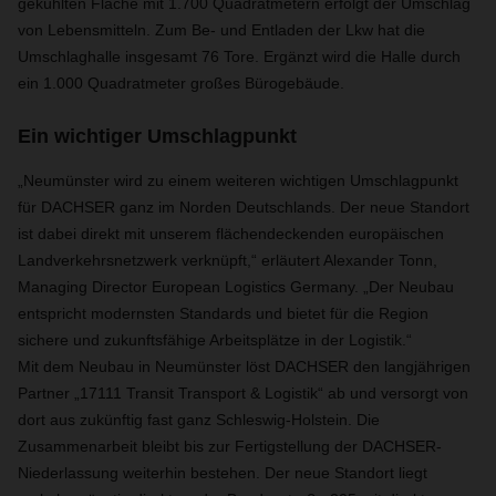
gekühlten Fläche mit 1.700 Quadratmetern erfolgt der Umschlag
von Lebensmitteln. Zum Be- und Entladen der Lkw hat die
Umschlaghalle insgesamt 76 Tore. Ergänzt wird die Halle durch
ein 1.000 Quadratmeter großes Bürogebäude.
Ein wichtiger Umschlagpunkt
„Neumünster wird zu einem weiteren wichtigen Umschlagpunkt
für DACHSER ganz im Norden Deutschlands. Der neue Standort
ist dabei direkt mit unserem flächendeckenden europäischen
Landverkehrsnetzwerk verknüpft,“ erläutert Alexander Tonn,
Managing Director European Logistics Germany. „Der Neubau
entspricht modernsten Standards und bietet für die Region
sichere und zukunftsfähige Arbeitsplätze in der Logistik.“
Mit dem Neubau in Neumünster löst DACHSER den langjährigen
Partner „17111 Transit Transport & Logistik“ ab und versorgt von
dort aus zukünftig fast ganz Schleswig-Holstein. Die
Zusammenarbeit bleibt bis zur Fertigstellung der DACHSER-
Niederlassung weiterhin bestehen. Der neue Standort liegt