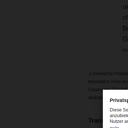
u
c
B
G
Mi
„Chemische Produkt
besonders hohe Ans
Chains der Zukunft
diskutieren.“
Transport- un