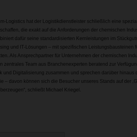
gistics hat der Logistikdienstleister schließlich eine spezial
chaffen, die exakt auf die Anforderungen der chemischen Indus
niert dafür seine standardisierten Kernleistungen im Stückgut
ing und IT-Lösungen – mit spezifischen Leistungsbausteinen fü
en. Als Ansprechpartner für Unternehmen der chemischen Indus
n zentrales Team aus Branchenexperten beratend zur Verfügun
tik und Digitalisierung zusammen und sprechen darüber hinaus 
ie – davon können sich die Besucher unseres Stands auf der ‚G
überzeugen“, schließt Michael Kriegel.