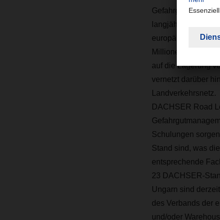
Gefahrgutkompetenz
langjähriger Kooper
europäischen Landv
Millionen Sendunge
auf die Lagerung v
vernetzt darüber h
Landverkehrsnetz.
DACHSER Road Logi
Gefahrgutmanagemen
Schulungen sorgen 
Stand sind, was di
entsprechende Fac
23 DACHSER-Stando
Ungarn sind derzei
des Verbands der e
und/oder Warehouse