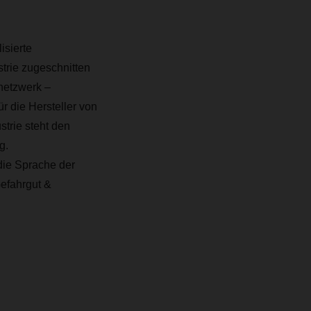
isierte
trie zugeschnitten
netzwerk –
r die Hersteller von
trie steht den
g.
die Sprache der
efahrgut &