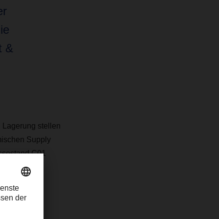
er
ie
t &
 Lagerung stellen
mischen Supply
essestand C01