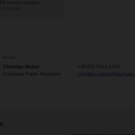
R Chem-Logistics
(1,01 MB)
Kontakt
Christian Weber
+49 831 5916-1425
Corporate Public Relations
christian.weber@dachser.
en