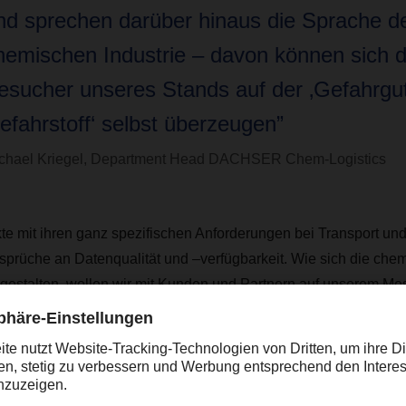
nd sprechen darüber hinaus die Sprache d
hemischen Industrie – davon können sich d
esucher unseres Stands auf der ‚Gefahrgu
efahrstoff‘ selbst überzeugen”
chael Kriegel, Department Head DACHSER Chem-Logistics
e mit ihren ganz spezifischen Anforderungen bei Transport und
prüche an Datenqualität und –verfügbarkeit. Wie sich die che
 gestalten, wollen wir mit Kunden und Partnern auf unserem M
d Logistikpartner der chemischen Industrie