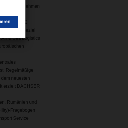
ist das Unternehmen
). In seinem
2016 fast 3,2
uses, die speziell
Air & Sea Logistics
europäischen
ntrales
ist. Regelmäßige
uf dem neuesten
mit erzielt DACHSER
ien, Rumänien und
ility)-Fragebogen
nsport Service