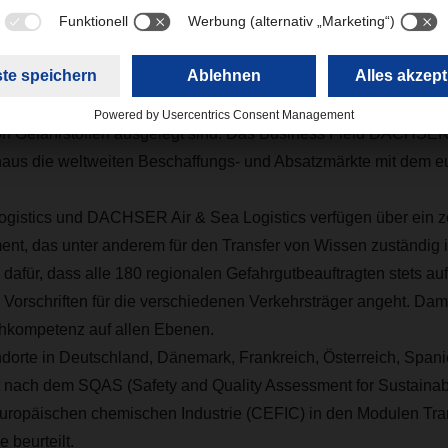
 wird bei DACHSER groß geschrieben, nicht zuletzt deshalb 
ationspartner des Verbands der Chemischen Industrie e.V. (VCI
erkehrsnetzwerk für Stückguttransporte hat DACHSER im Jahr 
n der chemischen Industrie transportiert. Dazu kommen Wareho
on Gefahrstoffen ausgelegt sind. Das Business Field DACHSER 
inaus die weltweiten Beschaffungs- und Absatzmärkte mit dem 
stics und DACHSER Air & Sea Logistics verfügen über ein ze
t, das unter anderem für den Transfer von Wissen zuständig 
dafür, dass alle 180 regionalen Gefahrgutbeauftragten stets a
e Vorschriften für die verschiedenen Verkehrsträger angeht. Da
hkompetenz auf allen Ebenen.
rte in Deutschland, Dänemark, Frankreich, Österreich, Span
t nach dem SQAS (Safety and Quality Assessment for Sustainab
uropäischen chemischen Industrie (CEFIC) in den Modulen Tra
 beurteilt.