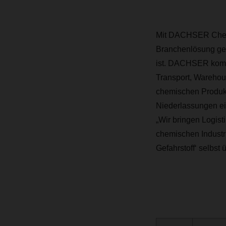
Mit DACHSER Chem-Lo
Branchenlösung ges
ist. DACHSER kombi
Transport, Warehous
chemischen Produkt
Niederlassungen ei
„Wir bringen Logis
chemischen Industr
Gefahrstoff‘ selbst 