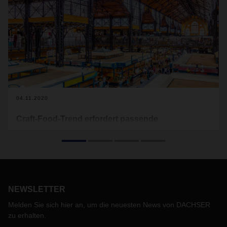
04.11.2020
Craft-Food-Trend erfordert passende
Logistikkonzepte
Seit Ausbruch des Coronavirus ist die Nachfrage nach Craft
Food deutlich gestiegen.
Europaweit legen immer mehr
Verbraucher Wert auf nachhaltig erzeugte Lebensmittel, die
in kleinen Manufakturen hergestellt werden und nicht von
NEWSLETTER
großen Industrieunternehmen. Ein Trend, der engagierte
Logistiker erfordert.
Melden Sie sich hier an, um die neuesten News von DACHSER
zu erhalten.