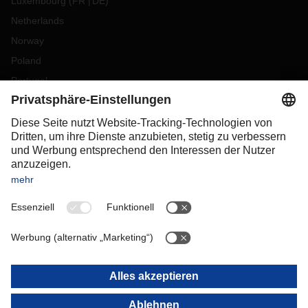
Luxembourg
(
FR
DE
)
Netherlands
Norway
Poland
Portugal
Romania
Slovakia
Spain
Sweden
Switzerland
(
DE
FR
)
Turkey
OCEANIA
Australia
New Zealand