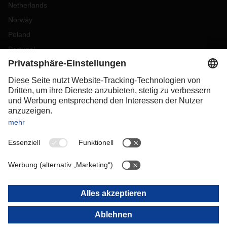
Netherlands
Norway
Poland
Portugal
Romania
Slovakia
Spain
Sweden
Switzerland
(
DE
FR
)
Turkey
OCEANIA
Australia
New Zealand