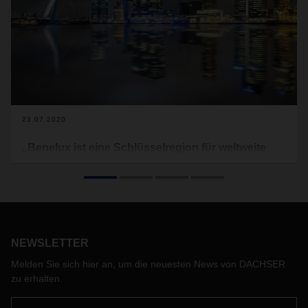
23.07.2020
„Benelux ist eine Schlüsselregion für weltweite
Logistik“
Ein dichtes Verkehrsnetz, globale Anbindung an weltweite
Märkte und eine geografisch optimale Lage – Benelux bietet
ideale Voraussetzungen für integrierte Logistiklösungen. Aat
van der Meer, Managing Director DACHSER Benelux, über
NEWSLETTER
die Bedeutung von Ausbildung, die Auswirkungen der
Corona-Krise in der Region und einen royalen Besuch.
Melden Sie sich hier an, um die neuesten News von DACHSER
zu erhalten.