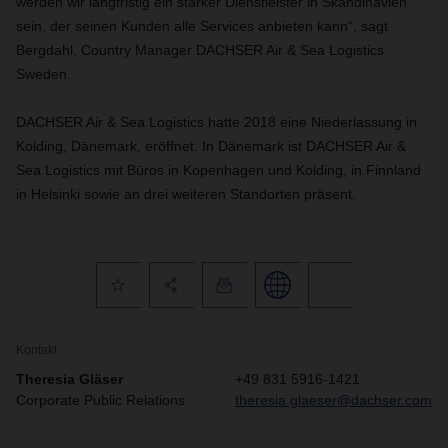
werden wir langfristig ein starker Dienstleister in Skandinavien
sein, der seinen Kunden alle Services anbieten kann“, sagt
Bergdahl, Country Manager DACHSER Air & Sea Logistics
Sweden.
DACHSER Air & Sea Logistics hatte 2018 eine Niederlassung in
Kolding, Dänemark, eröffnet. In Dänemark ist DACHSER Air &
Sea Logistics mit Büros in Kopenhagen und Kolding, in Finnland
in Helsinki sowie an drei weiteren Standorten präsent.
Kontakt
Theresia Gläser
+49 831 5916-1421
Corporate Public Relations
theresia.glaeser@dachser.com