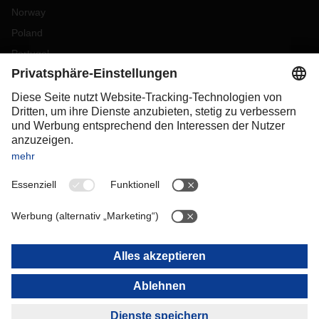
Norway
Poland
Portugal
Romania
Slovakia
Spain
Sweden
Switzerland
(
DE
FR
)
Turkey
OCEANIA
Australia
New Zealand