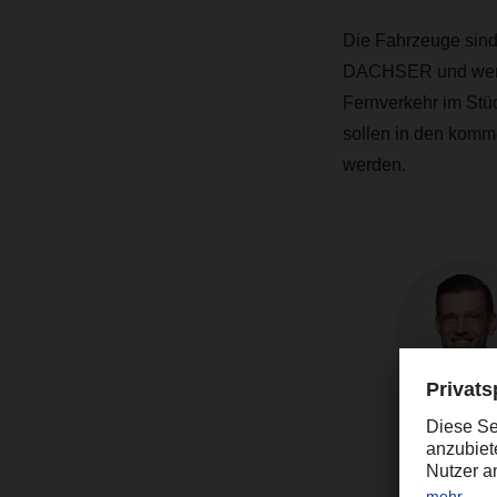
Die Fahrzeuge sind 
DACHSER und werde
Fernverkehr im Stüc
sollen in den kom
werden.