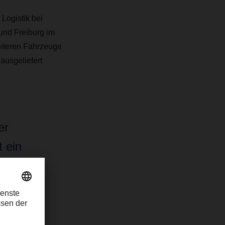
Logistik bei
nd Freiburg im
eiteren Fahrzeuge
usgeliefert
er
t ein
r (COO) Road