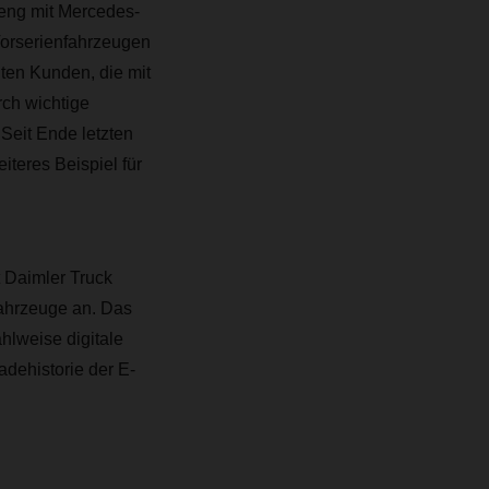
 eng mit Mercedes-
orserienfahrzeugen
en Kunden, die mit
ch wichtige
Seit Ende letzten
teres Beispiel für
 Daimler Truck
Fahrzeuge an. Das
hlweise digitale
adehistorie der E-