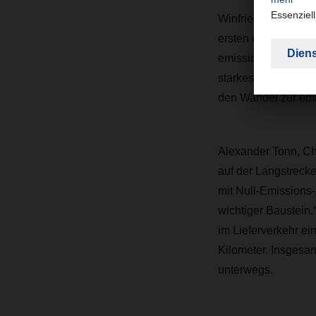
Winfried Sorg, Cen
ersten eActros 600
emissionsfreien Log
starkes Zeichen für
den Wandel zur emis
Alexander Tonn, Ch
auf der Langstrecke
mit Null-Emissions-
wichtiger Baustein
im Lieferverkehr ein
Kilometer. Insgesa
unterwegs.