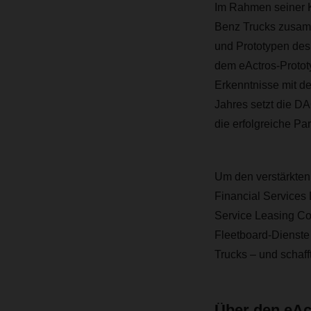
Im Rahmen seiner Kl
Benz Trucks zusam
und Prototypen de
dem eActros-Protot
Erkenntnisse mit d
Jahres setzt die DA
die erfolgreiche Pa
Um den verstärkten
Financial Services
Service Leasing Com
Fleetboard-Dienste 
Trucks – und schaff
Über den eAc