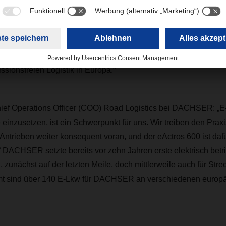
terleiter Nutzfahrzeugzentrum Mercedes-Benz Neu-Ulm, betont:
 an DACHSER ist ein bedeutender Schritt auf unserem gemein
istik. Mit der Integration der eActros 600 in den Regelbetrieb
 nachhaltigere Transportlösungen und unterstreicht seine Rolle 
sionsfreien Logistik in Europa.“
ief Operations Officer (COO) Road Logistics bei DACHSER: „E-
 einzusetzen, ist ein Schwerpunkt für uns. Wir treiben den Prax
Antrieben weiter konsequent voran, und der eActros 600 ist dafü
.“ DACHSER setzte bereits vor zehn Jahren erste elektrisch be
, zunächst auf der letzten Meile, doch mittlerweile auch für Str
mt sind über 140 E-Lkw für DACHSER an verschiedenen europ