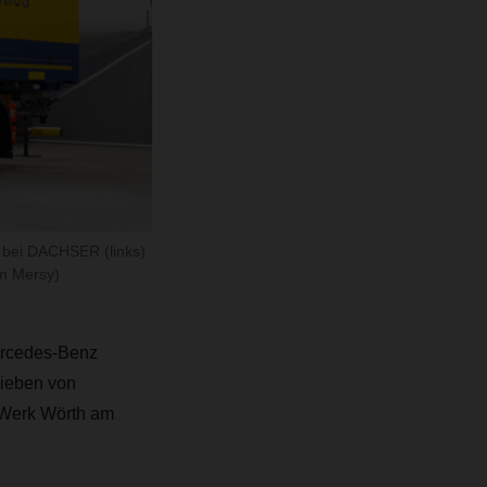
t bei DACHSER (links)
m Mersy)
Mercedes-Benz
sieben von
 Werk Wörth am