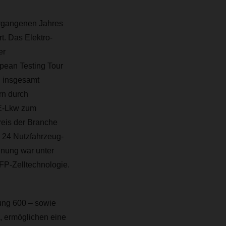
ergangenen Jahres
. Das Elektro-
er
pean Testing Tour
h insgesamt
rn durch
 E-Lkw zum
Preis der Branche
s 24 Nutzfahrzeug-
hnung war unter
FP-Zelltechnologie.
ung 600 – sowie
, ermöglichen eine