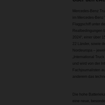
Mercedes-Benz Truc
im Mercedes-Benz W
Flaggschiff unter 
Realbedingungen be
2024“, einer über 1
22 Länder, sowie de
Nordeuropa – jewe
„International Truc
und wird von der In
Fachjournalisten au
anderem das techno
Die hohe Batteriek
eine neue, besonder