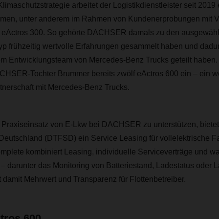
imaschutzstrategie arbeitet der Logistikdienstleister seit 2019
men, unter anderem im Rahmen von Kundenerprobungen mit V
s eActros 300. So gehörte DACHSER damals zu den ausgewählt
yp frühzeitig wertvolle Erfahrungen gesammelt haben und dadur
em Entwicklungsteam von Mercedes-Benz Trucks geteilt haben. 
CHSER-Tochter Brummer bereits zwölf eActros 600 ein – ein wei
rtnerschaft mit Mercedes-Benz Trucks.
 Praxiseinsatz von E-Lkw bei DACHSER zu unterstützen, bietet
 Deutschland (DTFSD) ein Service Leasing für vollelektrische 
plete kombiniert Leasing, individuelle Serviceverträge und wa
– darunter das Monitoring von Batteriestand, Ladestatus oder L
t damit Mehrwert und Transparenz für Flottenbetreiber.
tros 600