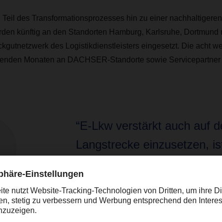
Teil des Transformationsprozesses hin zu einer nachhaltigeren 
n künftig an den Standorten Hamburg, Karlsruhe, Dortmund u
kgutnetzwerk des Logistikdienstleisters eingesetzt. Die acht w
menden Monaten an DACHSER-Standorte sowie Servicepartner a
“E-Lkw verstärkt auch auf d
Langstrecke einzusetzen, is
Schwerpunkt für uns.”
Alexander Tonn, Chief Operations Office
Logistics DACHSER.