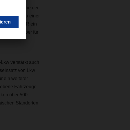
 „Die Übergabe der
samen Weg zu einer
 setzt DACHSER ein
als Impulsgeber für
Lkw verstärkt auch
iseinsatz von Lkw
r ein weiterer
triebene Fahrzeuge
ecken über 500
äischen Standorten