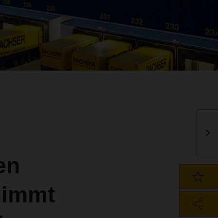
en
nimmt