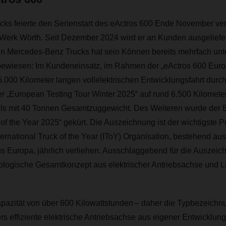
ks feierte den Serienstart des eActros 600 Ende November v
erk Wörth. Seit Dezember 2024 wird er an Kunden ausgeliefert
den Mercedes-Benz Trucks hat sein Können bereits mehrfach unt
wiesen: Im Kundeneinsatz, im Rahmen der „eActros 600 Euro
5.000 Kilometer langen vollelektrischen Entwicklungsfahrt durc
r „European Testing Tour Winter 2025“ auf rund 6.500 Kilomete
ils mit 40 Tonnen Gesamtzuggewicht. Des Weiteren wurde der
k of the Year 2025“ gekürt. Die Auszeichnung ist der wichtigste 
ternational Truck of the Year (IToY) Organisation, bestehend au
s Europa, jährlich verliehen. Ausschlaggebend für die Auszeic
logische Gesamtkonzept aus elektrischer Antriebsachse und L
apazität von über 600 Kilowattstunden – daher die Typbezeichn
s effiziente elektrische Antriebsachse aus eigener Entwicklung