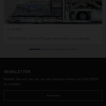
11.01.2022
DACHSER stärkt Charteraktivitäten langfristig
Mit einem langfristig ausgelegten Vertrag sichert DACHSER
Air & Sea Logistics sein Charterprogramm auf der Strecke
zwischen Hong Kong und Europa. Im Zeitraum Januar 2022
bis März 2024 kann der Logistikdienstleister seinen Kunden
damit verlässliche Luftfrachtkapazitäten anbieten.
NEWSLETTER
Melden Sie sich hier an, um die neuesten News von DACHSER
zu erhalten.
Anmelden