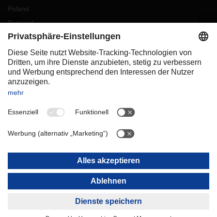
Poland
Portugal
Romania
Slovakia
Spain
Sweden
Switzerland
(
DE
FR
)
Turkey
OCEANIA
Australia
New Zealand