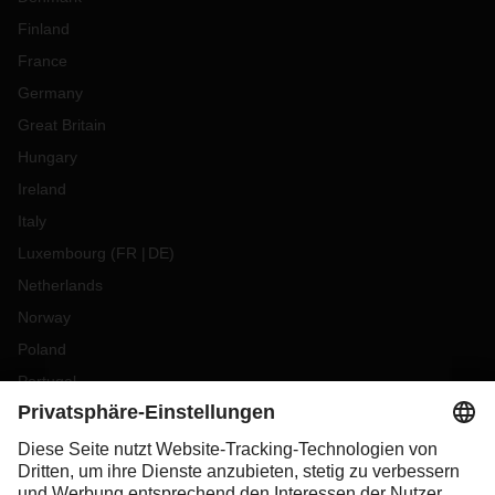
Finland
France
Germany
Great Britain
Hungary
Ireland
Italy
Luxembourg
(
FR
DE
)
Netherlands
Norway
Poland
Portugal
Romania
Slovakia
Spain