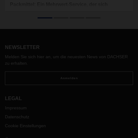
Packmittel: Ein Mehrwert-Service, der sich
auszahlt
Sie spielen eine tragende Rolle in der Logistik: Paletten und
andere Packmittel. Allerdings werden die Anforderungen an
das Tauschsystem immer komplexer. DACHSER setzt hier
konsequent auf Qualität und bekennt sich klar zum
NEWSLETTER
Packmitteltausch als Value Added Service.
Melden Sie sich hier an, um die neuesten News von DACHSER
zu erhalten.
Anmelden
LEGAL
Impressum
Datenschutz
Cookie Einstellungen