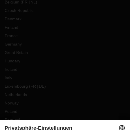
Belgium
(
FR
NL
)
Czech Republic
Denmark
Finland
France
Germany
Great Britain
Hungary
Ireland
Italy
Luxembourg
(
FR
DE
)
Netherlands
Norway
Poland
Portugal
Romania