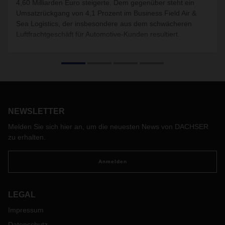
4,60 Milliarden Euro steigerte. Dem gegenüber steht ein
Umsatzrückgang von 4,1 Prozent im Business Field Air &
Sea Logistics, der insbesondere aus dem schwächeren
Luftfrachtgeschäft für Automotive-Kunden resultiert.
NEWSLETTER
Melden Sie sich hier an, um die neuesten News von DACHSER
zu erhalten.
Anmelden
LEGAL
Impressum
Datenschutz